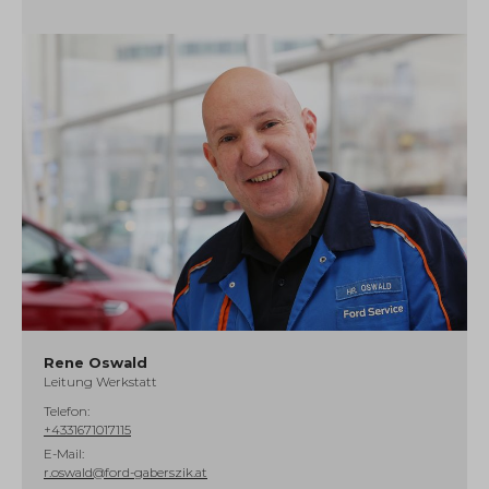
Rene Oswald
Leitung Werkstatt
Telefon:
+4331671017115
E-Mail:
r.oswald@ford-gaberszik.at