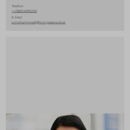
Telefon:
+436604818200
E-Mail:
a.mohammad@ford-gaberszik.at