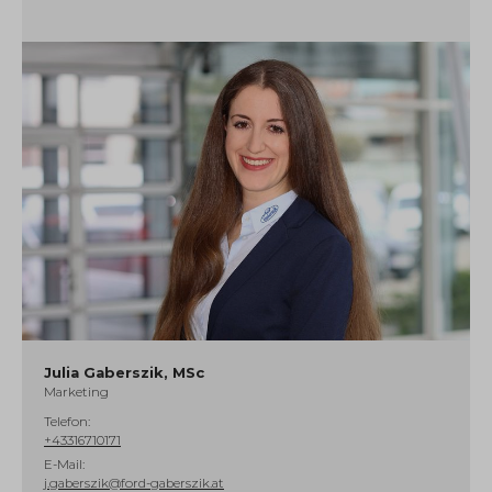
Julia Gaberszik, MSc
Marketing
Telefon:
+43316710171
E-Mail:
j.gaberszik@ford-gaberszik.at