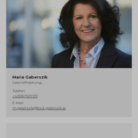
Maria Gaberszik
Geschäftsleitung
Telefon:
+4331671017137
E-Mail:
m.gaberszik@ford-gaberszik.at