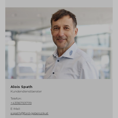
Alois Spath
Kundendienstberater
Telefon:
+4331671017119
E-Mail:
a.spath@ford-gaberszik.at