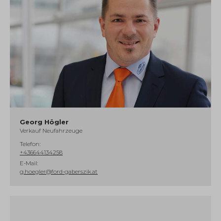
Georg Högler
Verkauf Neufahrzeuge
Telefon:
+436644134258
E-Mail:
g.hoegler@ford-gaberszik.at