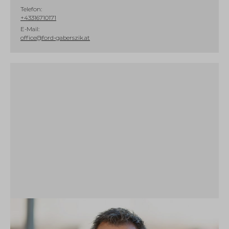
Telefon:
+43316710171
E-Mail:
office@ford-gaberszik.at