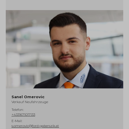
Sanel Omerovic
Verkauf Neufahrzeuge
Telefon:
+4331671017133
E-Mail:
s.omerovic@ford-gaberszik.at