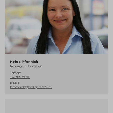
Heide Pfennich
Neuwagen-Disposition
Telefon:
+4331671017116
E-Mail:
h.pfennich@ford-gaberszik.at