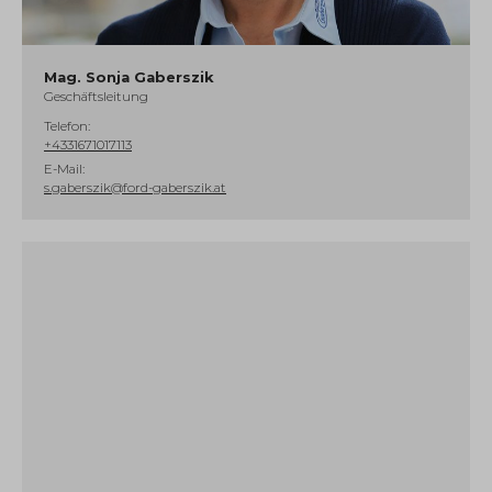
Mag. Sonja Gaberszik
Geschäftsleitung
Telefon:
+4331671017113
E-Mail:
s.gaberszik@ford-gaberszik.at