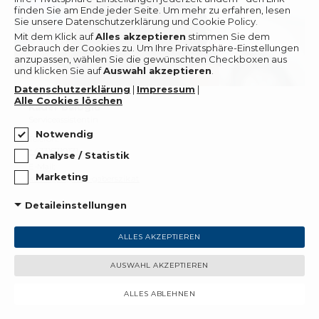
finden Sie am Ende jeder Seite. Um mehr zu erfahren, lesen
Sie unsere Datenschutzerklärung und Cookie Policy.
Mit dem Klick auf
Alles akzeptieren
stimmen Sie dem
Gebrauch der Cookies zu.
Um Ihre Privatsphäre-Einstellungen
anzupassen, wählen Sie die gewünschten Checkboxen aus
und klicken Sie auf
Auswahl akzeptieren
.
Datenschutzerklärung
|
Impressum
|
Alle Cookies löschen
Kader Baloglu
Serviceassistentin
Notwendig
Telefon:
+43316710171
Analyse / Statistik
E-Mail:
Marketing
k.baloglu@ford-gaberszik.at
Detaileinstellungen
ALLES AKZEPTIEREN
AUSWAHL AKZEPTIEREN
ALLES ABLEHNEN