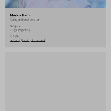
Marko Fam
Kundendienstberater
Telefon:
+4331671017114
E-Mail:
m.fam@ford-gaberszik.at