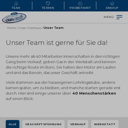
TEAM
TERMIN
PROBEFAHRT
ANKAUF
MENÜ
Home
/
Unser Autohaus
/
Unser Team
Unser Team ist gerne für Sie da!
Unsere mehr als 40 Mitarbeiter:innen schalten in den richtigen
Gang beim Verkauf, geben Gas in der Werkstatt und kennen
die richtige Route im Büro. Sie halten den Motor am Laufen
und sind das Benzin, das unser Geschäft antreibt.
Viele stammen aus der hauseigenen Lehrlingsstube, andere
kamen später, um zu bleiben, und manche starten gerade erst
durch. Hier sind einige unserer über
40 Menschenstärken
auf einen Blick:
ALLE
GESCHÄFTSFÜHRUNG
VERKAUF
WERKSTATT