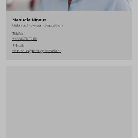
Manuela Ninaus
Gebrauchtwagen-Disposition
Telefon:
+4331671017116
E-Mail:
m.ninaus@ford-gaberszik.at