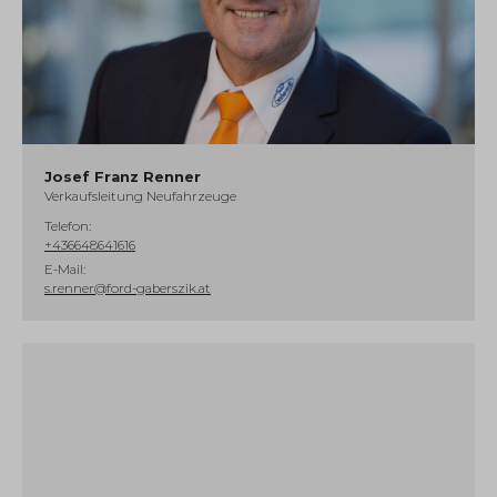
Josef Franz Renner
Verkaufsleitung Neufahrzeuge
Telefon:
+436648641616
E-Mail:
s.renner@ford-gaberszik.at