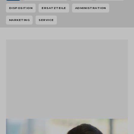
DISPOSITION
ERSATZTEILE
ADMINISTRATION
MARKETING
SERVICE