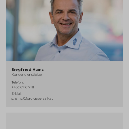
Siegfried Hainz
Kundendienstleiter
Telefon:
+4331671017111
E-Mail:
s.hainz@ford-gaberszik.at