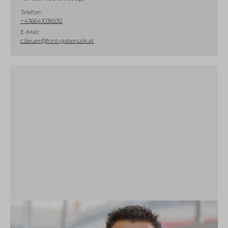
Telefon:
+436641036532
E-Mail:
c.bauer@ford-gaberszik.at