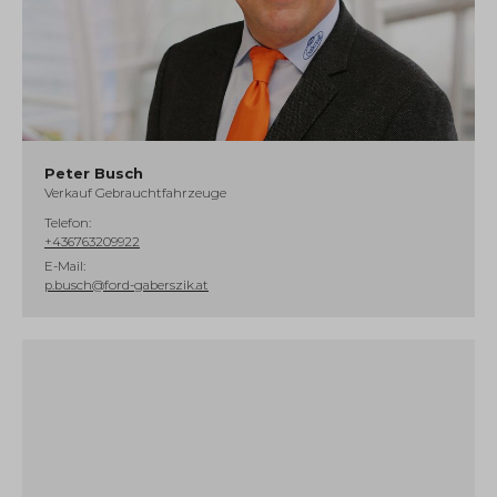
Peter Busch
Verkauf Gebrauchtfahrzeuge
Telefon:
+436763209922
E-Mail:
p.busch@ford-gaberszik.at