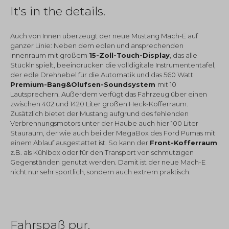
It's in the details.
Auch von Innen überzeugt der neue Mustang Mach-E auf
ganzer Linie: Neben dem edlen und ansprechenden
Innenraum mit großem
15-Zoll-Touch-Display
, das alle
Stückln spielt, beeindrucken die volldigitale Instrumententafel,
der edle Drehhebel für die Automatik und das 560 Watt
Premium-Bang&Olufsen-Soundsystem
mit 10
Lautsprechern. Außerdem verfügt das Fahrzeug über einen
zwischen 402 und 1420 Liter großen Heck-Kofferraum.
Zusätzlich bietet der Mustang aufgrund des fehlenden
Verbrennungsmotors unter der Haube auch hier 100 Liter
Stauraum, der wie auch bei der MegaBox des Ford Pumas mit
einem Ablauf ausgestattet ist. So kann der
Front-Kofferraum
z.B. als Kühlbox oder für den Transport von schmutzigen
Gegenständen genutzt werden. Damit ist der neue Mach-E
nicht nur sehr sportlich, sondern auch extrem praktisch.
Fahrspaß pur.