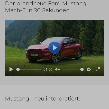
Der brandneue Ford Mustang
Mach-E in 90 Sekunden:
Play
-01:30
Play
Mute
Settings
Enter
fullscre
Mustang - neu interpretiert.