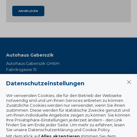
ANMELDEN
Autohaus Gaberszik
Autohaus Gaberszik GmbH
Fabriksgasse 15
8020 Graz
Datenschutzeinstellungen
+43 316 710 171
+43 316 710 171 9
Wir verwenden Cookies, die für den Betrieb der Webseite
office@ford-gaberszik.at
notwendig sind und um Ihnen Services anbieten zu können.
Zusätzliche Cookies werden nur verwendet, wenn Sie ihnen
zustimmen. Diese werden für statistische Zwecke genutzt und
um Ihnen individuelle Angebote zeigen zu können. Sie können
Infos
Ihre Privatsphäre-Einstellungen jederzeit ändern - den Link
finden Sie am Ende jeder Seite. Um mehr zu erfahren, lesen
Wissenswertes & Aktuelles
Sie unsere Datenschutzerklärung und Cookie Policy.
Service & Werkstatt
Mit dem Klick auf
Alles akzeptieren
stimmen Sie dem