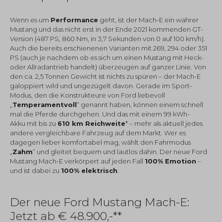
Wenn es um
Performance
geht, ist der Mach-E ein wahrer
Mustang und das nicht erst in der Ende 2021 kommenden GT-
Version (487 PS, 860 Nm, in 3,7 Sekunden von 0 auf 100 km/h).
Auch die bereits erschienenen Varianten mit 269, 294 oder 351
PS (auch je nachdem ob es sich um einen Mustang mit Heck-
oder Allradantrieb handelt) überzeugen auf ganzer Linie. Von
den ca. 2,5 Tonnen Gewicht ist nichts zu spüren – der Mach-E
galoppiert wild und ungezügelt davon. Gerade im Sport-
Modus, den die Konstrukteure von Ford liebevoll
„
Temperamentvoll
“ genannt haben, können einem schnell
mal die Pferde durchgehen. Und das mit einem 99 kWh-
Akku mit bis zu
610 km Reichweite
* – mehr als aktuell jedes
andere vergleichbare Fahrzeug auf dem Markt. Wer es
dagegen lieber komfortabel mag, wählt den Fahrmodus
„
Zahm
“ und gleitet bequem und lautlos dahin. Der neue Ford
Mustang Mach-E verkörpert auf jeden Fall
100% Emotion
–
und ist dabei zu
100% elektrisch
.
Der neue Ford Mustang Mach-E:
Jetzt ab € 48.900,-**