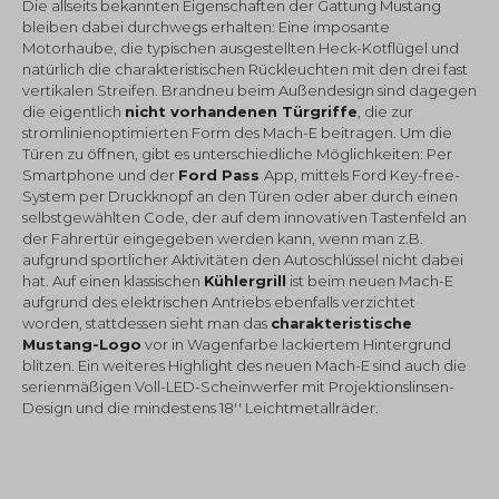
Die allseits bekannten Eigenschaften der Gattung Mustang
bleiben dabei durchwegs erhalten: Eine imposante
Motorhaube, die typischen ausgestellten Heck-Kotflügel und
natürlich die charakteristischen Rückleuchten mit den drei fast
vertikalen Streifen. Brandneu beim Außendesign sind dagegen
die eigentlich
nicht vorhandenen Türgriffe
, die zur
stromlinienoptimierten Form des Mach-E beitragen. Um die
Türen zu öffnen, gibt es unterschiedliche Möglichkeiten: Per
Smartphone und der
Ford Pass
App, mittels Ford Key-free-
System per Druckknopf an den Türen oder aber durch einen
selbstgewählten Code, der auf dem innovativen Tastenfeld an
der Fahrertür eingegeben werden kann, wenn man z.B.
aufgrund sportlicher Aktivitäten den Autoschlüssel nicht dabei
hat. Auf einen klassischen
Kühlergrill
ist beim neuen Mach-E
aufgrund des elektrischen Antriebs ebenfalls verzichtet
worden, stattdessen sieht man das
charakteristische
Mustang-Logo
vor in Wagenfarbe lackiertem Hintergrund
blitzen. Ein weiteres Highlight des neuen Mach-E sind auch die
serienmäßigen Voll-LED-Scheinwerfer mit Projektionslinsen-
Design und die mindestens 18'' Leichtmetallräder.