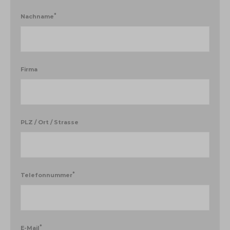
*
Nachname
Firma
PLZ / Ort / Strasse
*
Telefonnummer
*
E-Mail