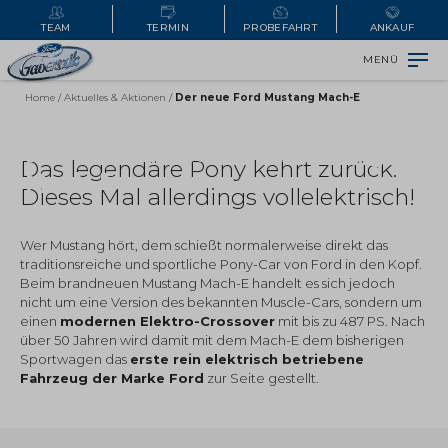
TEAM
TERMIN
PROBEFAHRT
ANKAUF
MENÜ
Home
/
Aktuelles & Aktionen
/
Der neue Ford Mustang Mach-E
Der brandneue Ford Mustang
Das legendäre Pony kehrt zurück.
Mach-E
Dieses Mal allerdings vollelektrisch!
Wer Mustang hört, dem schießt normalerweise direkt das
traditionsreiche und sportliche Pony-Car von Ford in den Kopf.
Beim brandneuen Mustang Mach-E handelt es sich jedoch
nicht um eine Version des bekannten Muscle-Cars, sondern um
einen
modernen Elektro-Crossover
mit bis zu 487 PS. Nach
über 50 Jahren wird damit mit dem Mach-E dem bisherigen
Sportwagen das
erste rein elektrisch betriebene
Fahrzeug der Marke Ford
zur Seite gestellt.