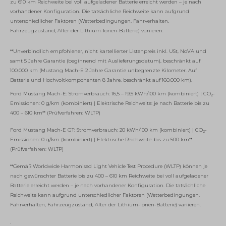
zu 610 km Reichweite bei voll aufgeladener Batterie erreicht werden – je nach
vorhandener Konfiguration. Die tatsächliche Reichweite kann aufgrund
unterschiedlicher Faktoren (Wetterbedingungen, Fahrverhalten,
Fahrzeugzustand, Alter der Lithium-Ionen-Batterie) variieren.
**Unverbindlich empfohlener, nicht kartellierter Listenpreis inkl. USt, NoVA und
samt 5 Jahre Garantie (beginnend mit Auslieferungsdatum), beschränkt auf
100.000 km (Mustang Mach-E 2 Jahre Garantie unbegrenzte Kilometer. Auf
Batterie und Hochvoltkomponenten 8 Jahre, beschränkt auf 160.000 km).
Ford Mustang Mach-E: Stromverbrauch: 16,5 – 19,5 kWh/100 km (kombiniert) | CO
-
2
Emissionen: 0 g/km (kombiniert) | Elektrische Reichweite: je nach Batterie bis zu
400 – 610 km** (Prüfverfahren: WLTP)
Ford Mustang Mach-E GT: Stromverbrauch: 20 kWh/100 km (kombiniert) | CO
-
2
Emissionen: 0 g/km (kombiniert) | Elektrische Reichweite: bis zu 500 km**
(Prüfverfahren: WLTP)
**Gemäß Worldwide Harmonised Light Vehicle Test Procedure (WLTP) können je
nach gewünschter Batterie bis zu 400 – 610 km Reichweite bei voll aufgeladener
Batterie erreicht werden – je nach vorhandener Konfiguration. Die tatsächliche
Reichweite kann aufgrund unterschiedlicher Faktoren (Wetterbedingungen,
Fahrverhalten, Fahrzeugzustand, Alter der Lithium-Ionen-Batterie) variieren.
.