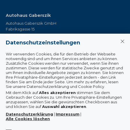
Autohaus Gaberszik
Autohaus Gaberszik GmbH
Fabriksgasse 15
8020 Graz
Datenschutzeinstellungen
+43 316 710 171
+43 316 710 171 9
Wir verwenden Cookies, die für den Betrieb der Webseite
office@ford-gaberszik.at
notwendig sind und um Ihnen Services anbieten zu können.
Zusätzliche Cookies werden nur verwendet, wenn Sie ihnen
zustimmen. Diese werden für statistische Zwecke genutzt und
um Ihnen individuelle Angebote zeigen zu können. Sie können
Infos
Ihre Privatsphäre-Einstellungen jederzeit ändern - den Link
finden Sie am Ende jeder Seite. Um mehr zu erfahren, lesen
Wissenswertes & Aktuelles
Sie unsere Datenschutzerklärung und Cookie Policy.
Service & Werkstatt
Mit dem Klick auf
Alles akzeptieren
stimmen Sie dem
Modelle & lagernde Neuwagen
Gebrauch der Cookies zu.
Um Ihre Privatsphäre-Einstellungen
Aktionen & Angebote
anzupassen, wählen Sie die gewünschten Checkboxen aus
Unser Autohaus
und klicken Sie auf
Auswahl akzeptieren
.
Probefahrt anfragen
Datenschutzerklärung
|
Impressum
|
Gebrauchtwagen-Ankauf
Alle Cookies löschen