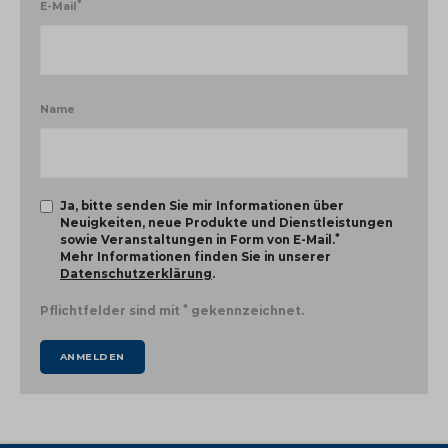
*
E-Mail
Name
Ja, bitte senden Sie mir Informationen über
Neuigkeiten, neue Produkte und Dienstleistungen
*
sowie Veranstaltungen in Form von E-Mail.
Mehr Informationen finden Sie in unserer
Datenschutzerklärung
.
*
Pflichtfelder sind mit
gekennzeichnet.
ANMELDEN