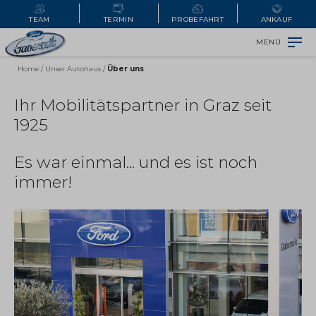
TEAM
TERMIN
PROBEFAHRT
ANKAUF
MENÜ
Home
/
Unser Autohaus
/
Über uns
Ihr Mobilitätspartner in Graz seit
1925
Es war einmal... und es ist noch
immer!