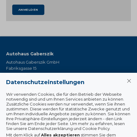
ANMELDEN
Autohaus Gaberszik
Autohaus Gaberszik GmbH
Fabriksgasse 15
8020 Graz
Datenschutzeinstellungen
+43 316 710 171
+43 316 710 171 9
Wir verwenden Cookies, die für den Betrieb der Webseite
office@ford-gaberszik.at
notwendig sind und um Ihnen Services anbieten zu können.
Zusätzliche Cookies werden nur verwendet, wenn Sie ihnen
zustimmen. Diese werden für statistische Zwecke genutzt und
um Ihnen individuelle Angebote zeigen zu können. Sie können
Infos
Ihre Privatsphäre-Einstellungen jederzeit ändern - den Link
finden Sie am Ende jeder Seite. Um mehr zu erfahren, lesen
Wissenswertes & Aktuelles
Sie unsere Datenschutzerklärung und Cookie Policy.
Service & Werkstatt
Mit dem Klick auf
Alles akzeptieren
stimmen Sie dem
Modelle & lagernde Neuwagen