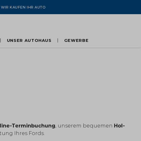
WIR KAUFEN IHR AUTO
UNSER AUTOHAUS
GEWERBE
100 Jahre Gaberszik
Flotte, Taxi & Fahrschule
Über uns
Kontakt
Unser Team
Jobs & Karriere
line-Terminbuchung
, unserem bequemen
Hol-
ung Ihres Fords.