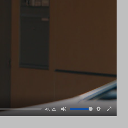
-00:22
Mute
Settings
Enter
fullscree