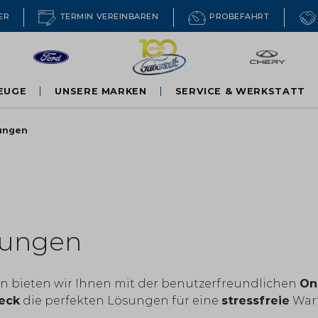
ER
TERMIN VEREINBAREN
PROBEFAHRT
EUGE
UNSERE MARKEN
SERVICE & WERKSTATT
Ford PKW
tungen
ten Händen
Ford Nutzfahrzeuge
Chery
ösungen
agen bieten wir Ihnen mit der benutzerfreundlichen
On
eck
die perfekten Lösungen für eine
stressfreie
Wart