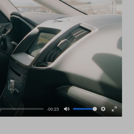
-00:23
Mute
Settings
Enter
fullscree