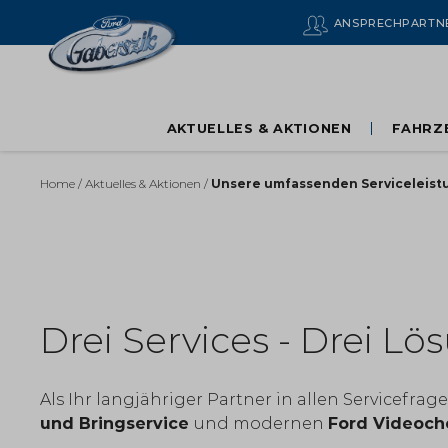
ANSPRECH­PARTN
AKTUELLES & AKTIONEN
FAHRZ
Home
/
Aktuelles & Aktionen
/
Unsere umfassenden Serviceleis
Ihr Ford in gu
Drei Services - Drei L
Als Ihr langjähriger Partner in allen Servicefr
und Bringservice
und modernen
Ford Videoch