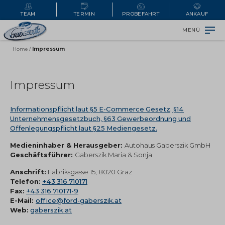
TEAM
TERMIN
PROBEFAHRT
ANKAUF
MENÜ
Home
/
Impressum
Impressum
Informationspflicht laut §5 E-Commerce Gesetz, §14
Unternehmensgesetzbuch, §63 Gewerbeordnung und
Offenlegungspflicht laut §25 Mediengesetz.
Medieninhaber & Herausgeber:
Autohaus Gaberszik GmbH
Geschäftsführer:
Gaberszik Maria & Sonja
Anschrift:
Fabriksgasse 15, 8020 Graz
Telefon:
+43 316 710171
Fax:
+43 316 710171-9
E-Mail:
office@ford-gaberszik.at
Web:
gaberszik.at