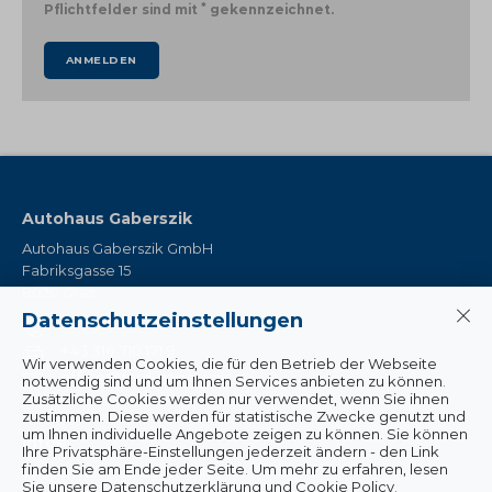
*
Pflichtfelder sind mit
gekennzeichnet.
ANMELDEN
Autohaus Gaberszik
Autohaus Gaberszik GmbH
Fabriksgasse 15
8020 Graz
Datenschutzeinstellungen
+43 316 710 171
+43 316 710 171 9
Wir verwenden Cookies, die für den Betrieb der Webseite
office@ford-gaberszik.at
notwendig sind und um Ihnen Services anbieten zu können.
Zusätzliche Cookies werden nur verwendet, wenn Sie ihnen
zustimmen. Diese werden für statistische Zwecke genutzt und
um Ihnen individuelle Angebote zeigen zu können. Sie können
Infos
Ihre Privatsphäre-Einstellungen jederzeit ändern - den Link
finden Sie am Ende jeder Seite. Um mehr zu erfahren, lesen
Wissenswertes & Aktuelles
Sie unsere Datenschutzerklärung und Cookie Policy.