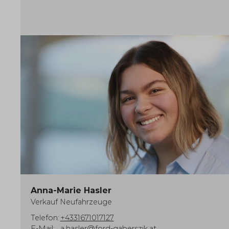
Anna-Marie Hasler
Verkauf Neufahrzeuge
Telefon:
+4331671017127
E-Mail:
a.hasler@ford-gaberszik.at