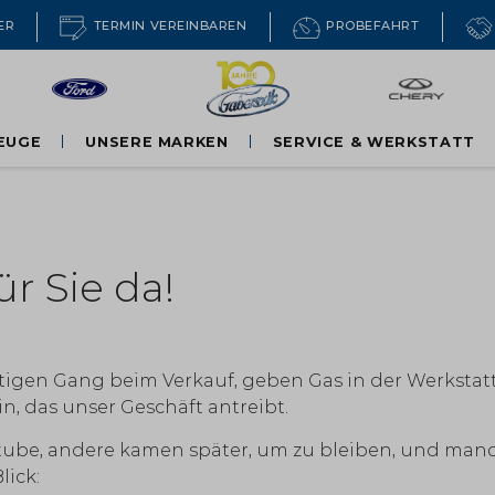
ER
TERMIN VEREINBAREN
PROBEFAHRT
EUGE
UNSERE MARKEN
SERVICE & WERKSTATT
Ford PKW
Ford Nutzfahrzeuge
Chery
r Sie da!
htigen Gang beim Verkauf, geben Gas in der Werkstatt
, das unser Geschäft antreibt.
ube, andere kamen später, um zu bleiben, und manch
lick: