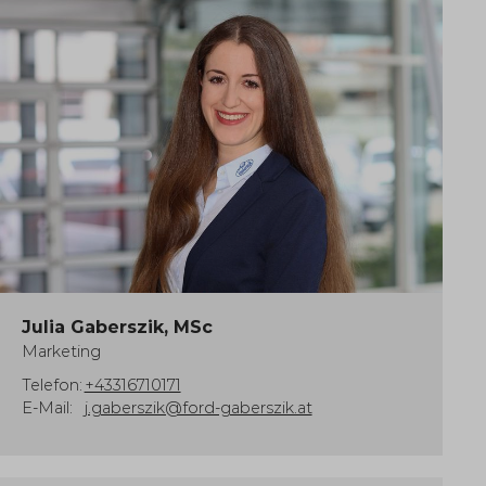
Julia Gaberszik, MSc
Marketing
Telefon:
+43316710171
E-Mail:
j.gaberszik@ford-gaberszik.at