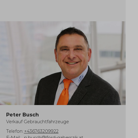
Peter Busch
Verkauf Gebrauchtfahrzeuge
Telefon:
+436763209922
E-Mail:
p.busch@ford-gaberszik.at