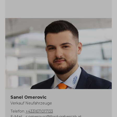
Sanel Omerovic
Verkauf Neufahrzeuge
Telefon:
+4331671017133
E-Mail:
s.omerovic@ford-gaberszik.at