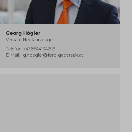
Georg Högler
Verkauf Neufahrzeuge
Telefon:
+436644134258
E-Mail:
g.hoegler@ford-gaberszik.at