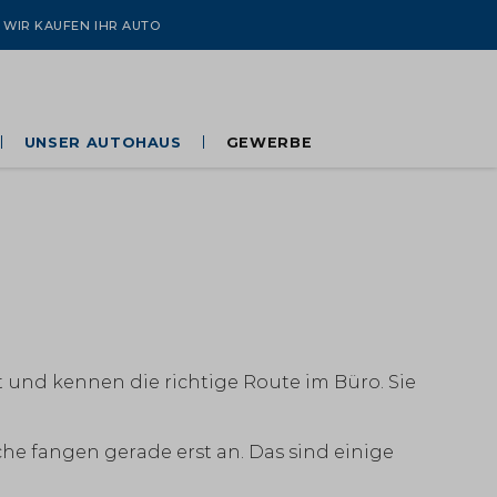
WIR KAUFEN IHR AUTO
UNSER AUTOHAUS
GEWERBE
100 Jahre Gaberszik
Flotte, Taxi & Fahrschule
Über uns
Kontakt
Unser Team
Jobs & Karriere
 und kennen die richtige Route im Büro. Sie
e fangen gerade erst an. Das sind einige