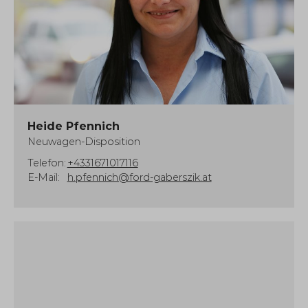
Heide Pfennich
Neuwagen-Disposition
Telefon:
+4331671017116
E-Mail:
h.pfennich@ford-gaberszik.at