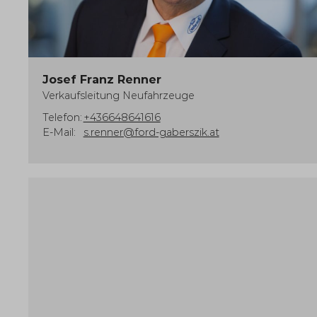
Josef Franz Renner
Verkaufsleitung Neufahrzeuge
Telefon:
+436648641616
E-Mail:
s.renner@ford-gaberszik.at