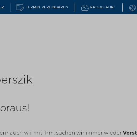
ER
TERMIN VEREINBAREN
PROBEFAHRT
Ford PKW
Ford Nutzfahrzeuge
Chery
erszik
oraus!
rn auch wir mit ihm, suchen wir immer wieder
Vers