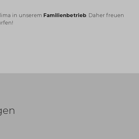
sklima in unserem
Familienbetrieb
. Daher freuen
rfen!
gen