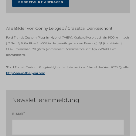
Alle Bilder von Conny Leitgeb / Grazetta, Dankeschön!
Ford Transit Custom Plug-in-Hybrid (PHEV): Kraftstoffverbrauch (in l/100 km nach
§ 2 Nrn. 5, 6, 6a Pkw-EnVKV in der jeweils geltenden Fassung): 3,1 (kombiniert);
CO2-Emissionen: 70 g/km (kombiniert); Stromverbrauch: 17,4 kWh/100 km
(kombiniert).
*Ford Transit Custom Plug-in-Hybrid ist International Van of the Year 2020. Quelle:
http://van-of-the-year.com
Newsletteranmeldung
*
E-Mail