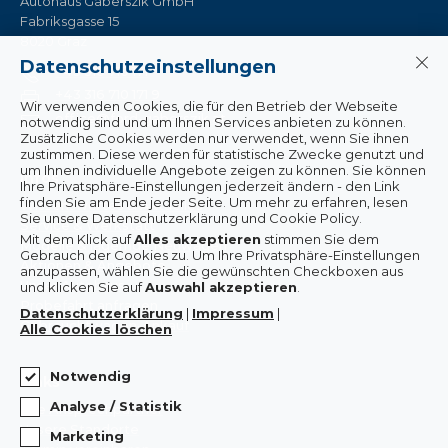
Autohaus Gaberszik GmbH
Fabriksgasse 15
8020 Graz
Datenschutzeinstellungen
+43 316 710 171
+43 316 710 171 9
Wir verwenden Cookies, die für den Betrieb der Webseite
office@ford-gaberszik.at
notwendig sind und um Ihnen Services anbieten zu können.
Zusätzliche Cookies werden nur verwendet, wenn Sie ihnen
zustimmen. Diese werden für statistische Zwecke genutzt und
um Ihnen individuelle Angebote zeigen zu können. Sie können
Infos
Ihre Privatsphäre-Einstellungen jederzeit ändern - den Link
finden Sie am Ende jeder Seite. Um mehr zu erfahren, lesen
Wissenswertes & Aktuelles
Sie unsere Datenschutzerklärung und Cookie Policy.
Service & Werkstatt
Mit dem Klick auf
Alles akzeptieren
stimmen Sie dem
Modelle & lagernde Neuwagen
Gebrauch der Cookies zu.
Um Ihre Privatsphäre-Einstellungen
Aktionen & Angebote
anzupassen, wählen Sie die gewünschten Checkboxen aus
Unser Autohaus
und klicken Sie auf
Auswahl akzeptieren
.
Probefahrt anfragen
Datenschutzerklärung
|
Impressum
|
Gebrauchtwagen-Ankauf
Alle Cookies löschen
Notwendig
Links
Analyse / Statistik
Ihre Ansprechpartner
Unsere Standorte
Marketing