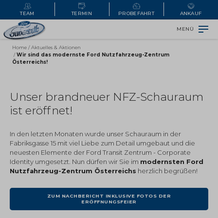
TEAM
TERMIN
PROBEFAHRT
ANKAUF
MENÜ
Home
/
Aktuelles & Aktionen
/
Wir sind das modernste Ford Nutzfahrzeug-Zentrum
Österreichs!
Unser brandneuer NFZ-Schauraum
ist eröffnet!
In den letzten Monaten wurde unser Schauraum in der
Fabriksgasse 15 mit viel Liebe zum Detail umgebaut und die
neuesten Elemente der Ford Transit Zentrum - Corporate
Identity umgesetzt. Nun dürfen wir Sie im
modernsten Ford
Nutzfahrzeug-Zentrum Österreichs
herzlich begrüßen!
ZUM NACHBERICHT INKLUSIVE FOTOS DER
ERÖFFNUNGSFEIER