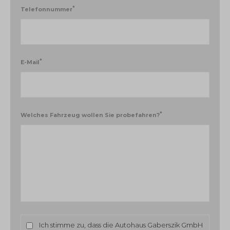
*
Telefonnummer
*
E-Mail
*
Welches Fahrzeug wollen Sie probefahren?
Ich stimme zu, dass die Autohaus Gaberszik GmbH