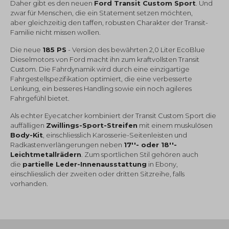
Daher gibt es den neuen
Ford Transit Custom Sport
. Und
zwar für Menschen, die ein Statement setzen möchten,
aber gleichzeitig den taffen, robusten Charakter der Transit-
Familie nicht missen wollen.
Die neue
185 PS
- Version des bewährten 2,0 Liter EcoBlue
Dieselmotors von Ford macht ihn zum kraftvollsten Transit
Custom. Die Fahrdynamik wird durch eine einzigartige
Fahrgestellspezifikation optimiert, die eine verbesserte
Lenkung, ein besseres Handling sowie ein noch agileres
Fahrgefühl bietet.
Als echter Eyecatcher kombiniert der Transit Custom Sport die
auffälligen
Zwillings-Sport-Streifen
mit einem muskulösen
Body-Kit
, einschliesslich Karosserie-Seitenleisten und
Radkastenverlängerungen neben
17''- oder 18''-
Leichtmetallrädern
. Zum sportlichen Stil gehören auch
die
partielle Leder-Innenausstattung
in Ebony,
einschliesslich der zweiten oder dritten Sitzreihe, falls
vorhanden.