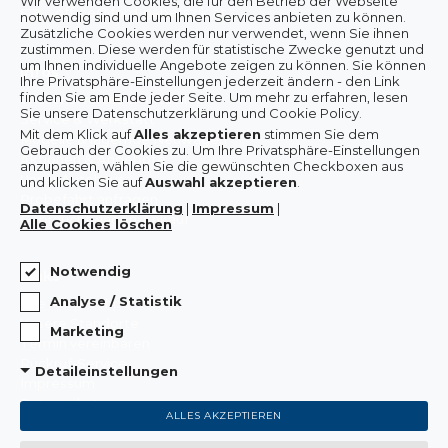
Wir verwenden Cookies, die für den Betrieb der Webseite
office@ford-gaberszik.at
notwendig sind und um Ihnen Services anbieten zu können.
Zusätzliche Cookies werden nur verwendet, wenn Sie ihnen
zustimmen. Diese werden für statistische Zwecke genutzt und
um Ihnen individuelle Angebote zeigen zu können. Sie können
Infos
Ihre Privatsphäre-Einstellungen jederzeit ändern - den Link
finden Sie am Ende jeder Seite. Um mehr zu erfahren, lesen
Wissenswertes & Aktuelles
Sie unsere Datenschutzerklärung und Cookie Policy.
Service & Werkstatt
Mit dem Klick auf
Alles akzeptieren
stimmen Sie dem
Modelle & lagernde Neuwagen
Gebrauch der Cookies zu.
Um Ihre Privatsphäre-Einstellungen
Aktionen & Angebote
anzupassen, wählen Sie die gewünschten Checkboxen aus
Unser Autohaus
und klicken Sie auf
Auswahl akzeptieren
.
Probefahrt anfragen
Datenschutzerklärung
|
Impressum
|
Gebrauchtwagen-Ankauf
Alle Cookies löschen
Notwendig
Links
Analyse / Statistik
Ihre Ansprechpartner
Unsere Standorte
Marketing
Termin vereinbaren
Rückruf-Service
Detaileinstellungen
Impressum
Datenschutz
ALLES AKZEPTIEREN
Einstellungen