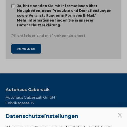
Ja, bitte senden Sie mir Informationen über
Neuigkeiten, neue Produkte und Dienstleistungen
*
sowie Veranstaltungen in Form von E-Mail.
Mehr Informationen finden Sie in unserer
Datenschutzerklärung
.
*
Pflichtfelder sind mit
gekennzeichnet.
ANMELDEN
Autohaus Gaberszik
Autohaus Gaberszik GmbH
Fabriksgasse 15
8020 Graz
Datenschutzeinstellungen
+43 316 710 171
+43 316 710 171 9