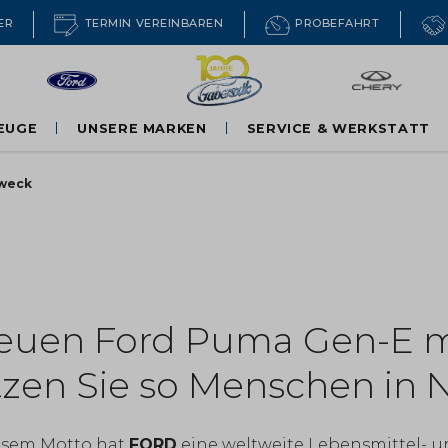
ER
TERMIN VEREINBAREN
PROBEFAHRT
EUGE
UNSERE MARKEN
SERVICE & WERKSTATT
Ford PKW
Zweck
d für einen guten
Ford Nutzfahrzeuge
Chery
neuen Ford Puma Gen-E m
zen Sie so Menschen in N
esem Motto hat
FORD
eine weltweite Lebensmittel- u