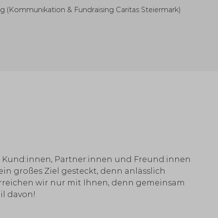
nig (Kommunikation & Fundraising Caritas Steiermark)
e Kund:innen, Partner:innen und Freund:innen
n großes Ziel gesteckt, denn anlässlich
erreichen wir nur mit Ihnen, denn gemeinsam
il davon!