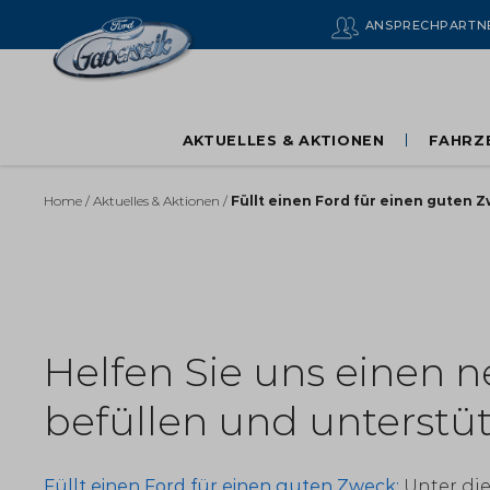
ANSPRECH­PARTN
AKTUELLES & AKTIONEN
FAHRZ
Home
/
Aktuelles & Aktionen
/
Füllt einen Ford für einen guten 
Füllt einen For
Helfen Sie uns einen 
befüllen und unterstüt
Füllt einen Ford für einen guten Zweck
:
Unter di