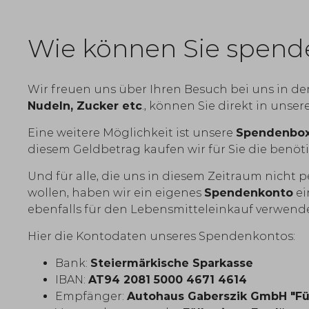
Wie können Sie spend
Wir freuen uns über Ihren Besuch bei uns in der
Nudeln, Zucker etc
., können Sie direkt in unse
Eine weitere Möglichkeit ist unsere
Spendenbo
diesem Geldbetrag kaufen wir für Sie die benöt
Und für alle, die uns in diesem Zeitraum nich
wollen, haben wir ein eigenes
Spendenkonto
ei
ebenfalls für den Lebensmitteleinkauf verwend
Hier die Kontodaten unseres Spendenkontos:
Bank:
Steiermärkische Sparkasse
IBAN:
AT94 2081 5000 4671 4614
Empfänger:
Autohaus Gaberszik GmbH "Fül