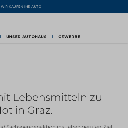
WIR KAUFEN IHR AUTO
UNSER AUTOHAUS
GEWERBE
100 Jahre Gaberszik
Flotte, Taxi & Fahrschule
 Zweck!
Über uns
Kontakt
Unser Team
Jobs & Karriere
it Lebensmitteln zu
ot in Graz.
nd Sachspendenaktion ins Leben gerufen. Ziel