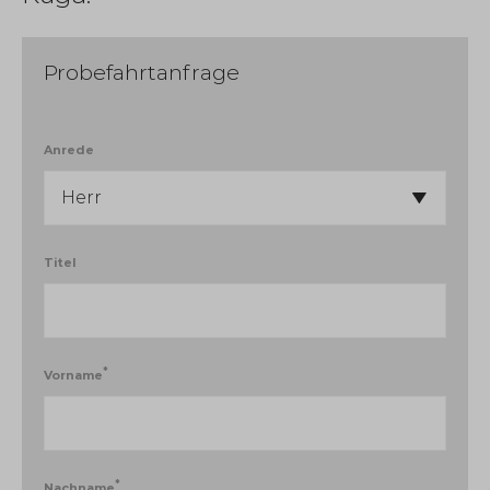
Probefahrtanfrage
Anrede
Titel
*
Vorname
*
Nachname