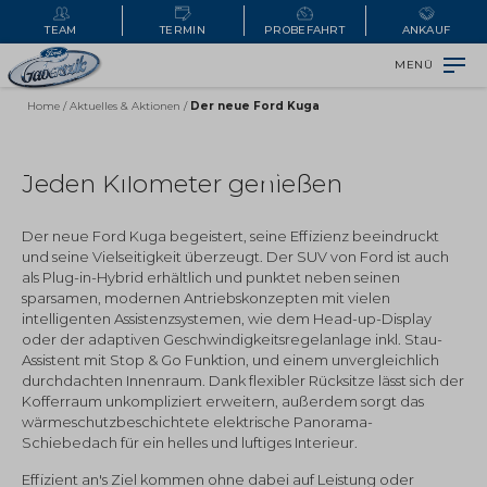
TEAM
TERMIN
PROBEFAHRT
ANKAUF
MENÜ
Home
/
Aktuelles & Aktionen
/
Der neue Ford Kuga
Der neue Ford Kuga
Jeden Kilometer genießen
Der neue Ford Kuga begeistert, seine Effizienz beeindruckt
und seine Vielseitigkeit überzeugt. Der SUV von Ford ist auch
als Plug-in-Hybrid erhältlich und punktet neben seinen
sparsamen, modernen Antriebskonzepten mit vielen
intelligenten Assistenzsystemen, wie dem Head-up-Display
oder der adaptiven Geschwindigkeitsregelanlage inkl. Stau-
Assistent mit Stop & Go Funktion, und einem unvergleichlich
durchdachten Innenraum. Dank flexibler Rücksitze lässt sich der
Kofferraum unkompliziert erweitern, außerdem sorgt das
wärmeschutzbeschichtete elektrische Panorama-
Schiebedach für ein helles und luftiges Interieur.
Effizient an's Ziel kommen ohne dabei auf Leistung oder