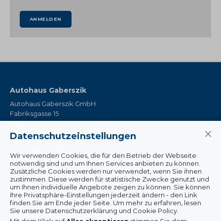
ANMELDEN
Autohaus Gaberszik
Autohaus Gaberszik GmbH
Fabriksgasse 15
8020 Graz
Datenschutzeinstellungen
+43 316 710 171
+43 316 710 171 9
Wir verwenden Cookies, die für den Betrieb der Webseite
office@ford-gaberszik.at
notwendig sind und um Ihnen Services anbieten zu können.
Zusätzliche Cookies werden nur verwendet, wenn Sie ihnen
zustimmen. Diese werden für statistische Zwecke genutzt und
um Ihnen individuelle Angebote zeigen zu können. Sie können
Infos
Ihre Privatsphäre-Einstellungen jederzeit ändern - den Link
finden Sie am Ende jeder Seite. Um mehr zu erfahren, lesen
Wissenswertes & Aktuelles
Sie unsere Datenschutzerklärung und Cookie Policy.
Service & Werkstatt