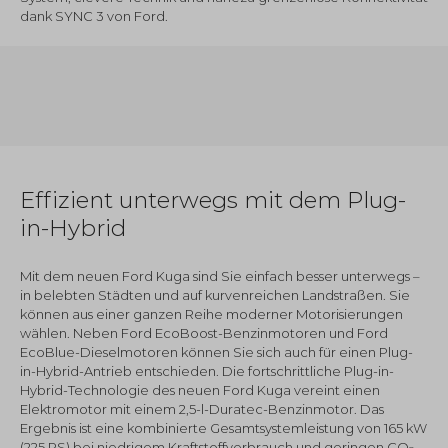
dank SYNC 3 von Ford.
Effizient unterwegs mit dem Plug-
in-Hybrid
Mit dem neuen Ford Kuga sind Sie einfach besser unterwegs –
in belebten Städten und auf kurvenreichen Landstraßen. Sie
können aus einer ganzen Reihe moderner Motorisierungen
wählen. Neben Ford EcoBoost-Benzinmotoren und Ford
EcoBlue-Dieselmotoren können Sie sich auch für einen Plug-
in-Hybrid-Antrieb entschieden. Die fortschrittliche Plug-in-
Hybrid-Technologie des neuen Ford Kuga vereint einen
Elektromotor mit einem 2,5-l-Duratec-Benzinmotor. Das
Ergebnis ist eine kombinierte Gesamtsystemleistung von 165 kW
(225 PS) bei niedrigem Kraftstoffverbrauch und geringen CO
-