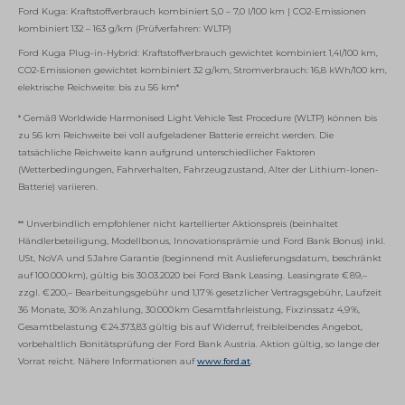
Ford Kuga: Kraftstoffverbrauch kombiniert 5,0 – 7,0 l/100 km | CO2-Emissionen
kombiniert 132 – 163 g/km (Prüfverfahren: WLTP)
Ford Kuga Plug-in-Hybrid: Kraftstoffverbrauch gewichtet kombiniert 1,4l/100 km,
CO2-Emissionen gewichtet kombiniert 32 g/km, Stromverbrauch: 16,8 kWh/100 km,
elektrische Reichweite: bis zu 56 km*
* Gemäß Worldwide Harmonised Light Vehicle Test Procedure (WLTP) können bis
zu 56 km Reichweite bei voll aufgeladener Batterie erreicht werden. Die
tatsächliche Reichweite kann aufgrund unterschiedlicher Faktoren
(Wetterbedingungen, Fahrverhalten, Fahrzeugzustand, Alter der Lithium-Ionen-
Batterie) variieren.
** Unverbindlich empfohlener nicht kartellierter Aktionspreis (beinhaltet
Händlerbeteiligung, Modellbonus, Innovationsprämie und Ford Bank Bonus) inkl.
USt, NoVA und 5 Jahre Garantie (beginnend mit Auslieferungsdatum, beschränkt
auf 100.000 km), gültig bis 30.03.2020 bei Ford Bank Leasing. Leasingrate € 89,–
zzgl. € 200,– Bearbeitungsgebühr und 1,17 % gesetzlicher Vertragsgebühr, Laufzeit
36 Monate, 30 % Anzahlung, 30.000 km Gesamtfahrleistung, Fixzinssatz 4,9 %,
Gesamtbelastung € 24.373,83 gültig bis auf Widerruf, freibleibendes Angebot,
vorbehaltlich Bonitätsprüfung der Ford Bank Austria. Aktion gültig, so lange der
Vorrat reicht. Nähere Informationen auf
www.ford.at
.