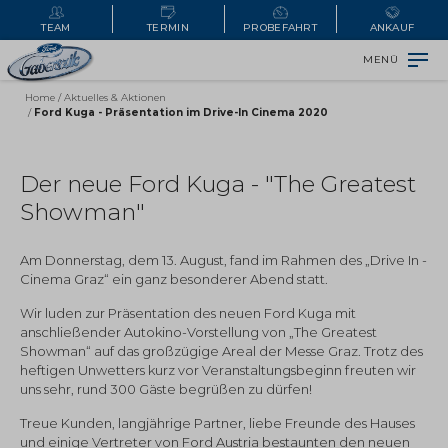
TEAM
TERMIN
PROBEFAHRT
ANKAUF
MENÜ
Home
/
Aktuelles & Aktionen
/
Ford Kuga - Präsentation im Drive-In Cinema 2020
Der neue Ford Kuga - "The Greatest
Showman"
Am Donnerstag, dem 13. August, fand im Rahmen des „Drive In -
Cinema Graz“ ein ganz besonderer Abend statt.
Wir luden zur Präsentation des neuen Ford Kuga mit
anschließender Autokino-Vorstellung von „The Greatest
Showman“ auf das großzügige Areal der Messe Graz. Trotz des
heftigen Unwetters kurz vor Veranstaltungsbeginn freuten wir
uns sehr, rund 300 Gäste begrüßen zu dürfen!
Treue Kunden, langjährige Partner, liebe Freunde des Hauses
und einige Vertreter von Ford Austria bestaunten den neuen