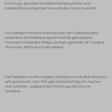
Ford Kuga, genossen ein köstliches Flying Dinner und
beklatschten einzigartige Showacts des Circus Louis Knie.
Für richtiges Premieren-Feeling unter den Gästen sorgten
außerdem der fordblaue Aperitif und die gebrandete
Fotowand. Moderator Philipp Jocham, gekleidet als "Greatest
Showman", führte durch den Abend.
Der Parkplatz vor der riesigen Leinwand war mit über 100 Autos
sehr gut besetzt. Zum Film gab es frisches Popcorn, Nachos
und Getränke - aufgrund des Wetters aus der Drive In-
Snackbar.