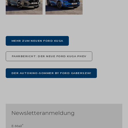
MEHR ZUM NEUEN FORD KUGA
FAHRBERICHT: DER NEUE FORD KUGA PHEV
DER AUTOKINO-SOMMER BY FORD GABERSZIK!
Newsletteranmeldung
*
E-Mail