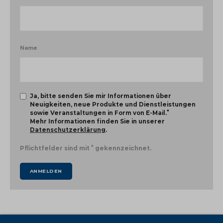
Name
Ja, bitte senden Sie mir Informationen über
Neuigkeiten, neue Produkte und Dienstleistungen
*
sowie Veranstaltungen in Form von E-Mail.
Mehr Informationen finden Sie in unserer
Datenschutzerklärung
.
*
Pflichtfelder sind mit
gekennzeichnet.
ANMELDEN