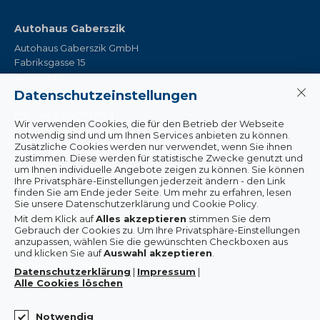
Autohaus Gaberszik
Autohaus Gaberszik GmbH
Fabriksgasse 15
8020 Graz
Datenschutzeinstellungen
+43 316 710 171
+43 316 710 171 9
Wir verwenden Cookies, die für den Betrieb der Webseite
office@ford-gaberszik.at
notwendig sind und um Ihnen Services anbieten zu können.
Zusätzliche Cookies werden nur verwendet, wenn Sie ihnen
zustimmen. Diese werden für statistische Zwecke genutzt und
um Ihnen individuelle Angebote zeigen zu können. Sie können
Infos
Ihre Privatsphäre-Einstellungen jederzeit ändern - den Link
finden Sie am Ende jeder Seite. Um mehr zu erfahren, lesen
Wissenswertes & Aktuelles
Sie unsere Datenschutzerklärung und Cookie Policy.
Service & Werkstatt
Mit dem Klick auf
Alles akzeptieren
stimmen Sie dem
Modelle & lagernde Neuwagen
Gebrauch der Cookies zu.
Um Ihre Privatsphäre-Einstellungen
Aktionen & Angebote
anzupassen, wählen Sie die gewünschten Checkboxen aus
Unser Autohaus
und klicken Sie auf
Auswahl akzeptieren
.
Probefahrt anfragen
Datenschutzerklärung
|
Impressum
|
Gebrauchtwagen-Ankauf
Alle Cookies löschen
Notwendig